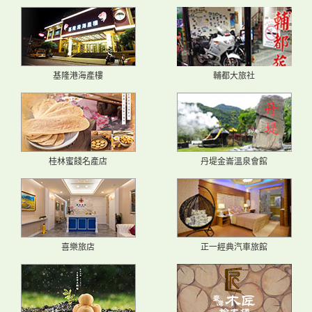
基隆港海產樓
輔都大旅社
桂林蜜餞名產店
丹堤金崙溫泉會館
喜樂旅店
正一經典汽車旅館