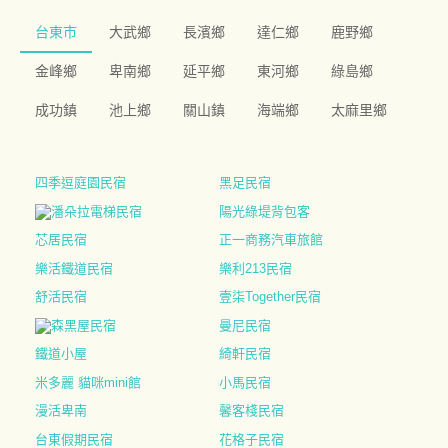
台東市
大武鄉
長濱鄉
達仁鄉
鹿野鄉
金峰鄉
卑南鄉
延平鄉
東河鄉
綠島鄉
成功鎮
池上鄉
關山鎮
海端鄉
太麻里鄉
四季逗庭園民宿
黑足民宿
潘朵拉電梯民宿
陽光綠堤背包客
芯居民宿
正一商務汽車旅館
樂活鐵道民宿
樂利213民宿
舒活民宿
壹柒Together民宿
森黑屋民宿
曼尼民宿
鐵道小屋
綺軒民宿
米多麗 貓咪mini館
小馬民宿
漫活卑南
馨客棧民宿
台東假期民宿
花格子民宿