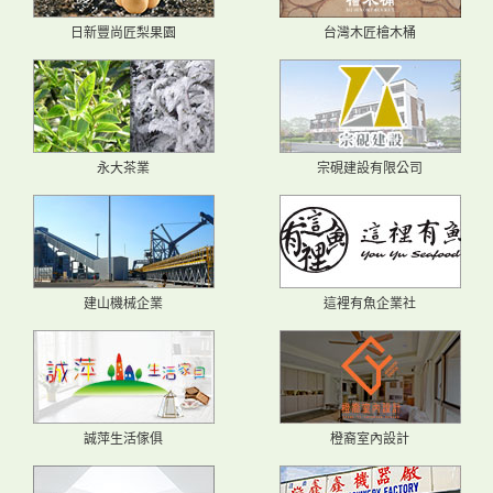
日新豐尚匠梨果園
台灣木匠檜木桶
永大茶業
宗硯建設有限公司
建山機械企業
這裡有魚企業社
誠萍生活傢俱
橙裔室內設計