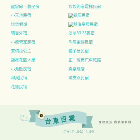
盧家緣．藝民宿
妙妙的家電梯民宿
小天地民宿
蝸居民宿
快樂假期
藍海星辰民宿
瑪吉外宿
浪閣33.35民宿
小熊管家民宿
昀暉電梯民宿
安琪拉公主
種子屋民宿
龍星花園木屋
正一經典汽車旅館
小北歐民宿
喜樂旅店
和風民宿
鐵支路民宿
花緣民宿