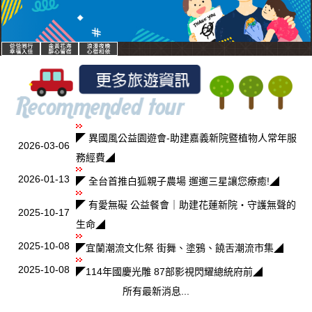
◤ 異國風公益園遊會-助建嘉義新院暨植物人常年服
2026-03-06
務經費◢
2026-01-13
◤ 全台首推白狐親子農場 遛遛三星讓您療癒!◢
◤ 有愛無礙 公益餐會｜助建花蓮新院・守護無聲的
2025-10-17
生命◢
2025-10-08
◤宜蘭潮流文化祭 街舞、塗鴉、饒舌潮流市集◢
2025-10-08
◤114年國慶光雕 87部影視閃耀總統府前◢
所有最新消息...