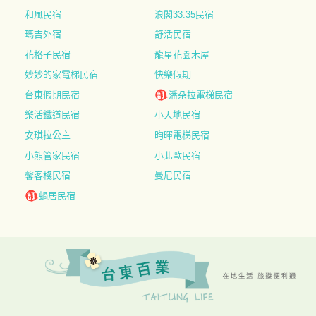
和風民宿
浪閣33.35民宿
瑪吉外宿
舒活民宿
花格子民宿
龍星花園木屋
妙妙的家電梯民宿
快樂假期
台東假期民宿
潘朵拉電梯民宿
樂活鐵道民宿
小天地民宿
安琪拉公主
昀暉電梯民宿
小熊管家民宿
小北歐民宿
馨客棧民宿
曼尼民宿
蝸居民宿