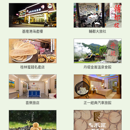
基隆港海產樓
輔都大旅社
桂林蜜餞名產店
丹堤金崙溫泉會館
喜樂旅店
正一經典汽車旅館