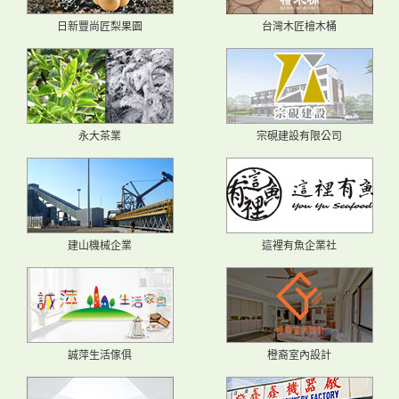
日新豐尚匠梨果園
台灣木匠檜木桶
永大茶業
宗硯建設有限公司
建山機械企業
這裡有魚企業社
誠萍生活傢俱
橙裔室內設計