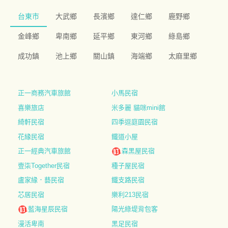
台東市
大武鄉
長濱鄉
達仁鄉
鹿野鄉
金峰鄉
卑南鄉
延平鄉
東河鄉
綠島鄉
成功鎮
池上鄉
關山鎮
海端鄉
太麻里鄉
正一商務汽車旅館
小馬民宿
喜樂旅店
米多麗 貓咪mini館
綺軒民宿
四季逗庭園民宿
花緣民宿
鐵道小屋
正一經典汽車旅館
森黑屋民宿
壹柒Together民宿
種子屋民宿
盧家緣．藝民宿
鐵支路民宿
芯居民宿
樂利213民宿
藍海星辰民宿
陽光綠堤背包客
漫活卑南
黑足民宿