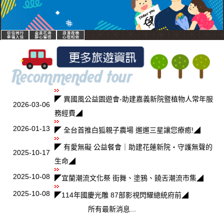
◤ 異國風公益園遊會-助建嘉義新院暨植物人常年服
2026-03-06
務經費◢
2026-01-13
◤ 全台首推白狐親子農場 遛遛三星讓您療癒!◢
◤ 有愛無礙 公益餐會｜助建花蓮新院・守護無聲的
2025-10-17
生命◢
2025-10-08
◤宜蘭潮流文化祭 街舞、塗鴉、饒舌潮流市集◢
2025-10-08
◤114年國慶光雕 87部影視閃耀總統府前◢
所有最新消息...