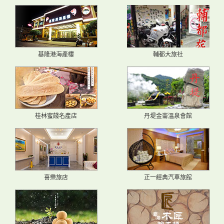
基隆港海產樓
輔都大旅社
桂林蜜餞名產店
丹堤金崙溫泉會館
喜樂旅店
正一經典汽車旅館