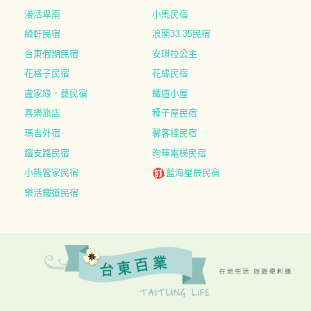
漫活卑南
小馬民宿
綺軒民宿
浪閣33.35民宿
台東假期民宿
安琪拉公主
花格子民宿
花緣民宿
盧家緣．藝民宿
鐵道小屋
喜樂旅店
種子屋民宿
瑪吉外宿
馨客棧民宿
鐵支路民宿
昀暉電梯民宿
小熊管家民宿
藍海星辰民宿
樂活鐵道民宿