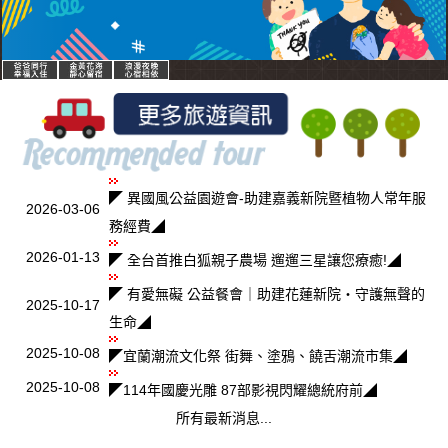
◤ 異國風公益園遊會-助建嘉義新院暨植物人常年服
2026-03-06
務經費◢
2026-01-13
◤ 全台首推白狐親子農場 遛遛三星讓您療癒!◢
◤ 有愛無礙 公益餐會｜助建花蓮新院・守護無聲的
2025-10-17
生命◢
2025-10-08
◤宜蘭潮流文化祭 街舞、塗鴉、饒舌潮流市集◢
2025-10-08
◤114年國慶光雕 87部影視閃耀總統府前◢
所有最新消息...