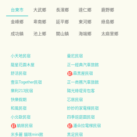
台東市
大武鄉
長濱鄉
達仁鄉
鹿野鄉
金峰鄉
卑南鄉
延平鄉
東河鄉
綠島鄉
成功鎮
池上鄉
關山鎮
海端鄉
太麻里鄉
小天地民宿
曼尼民宿
龍星花園木屋
正一經典汽車旅館
舒活民宿
森黑屋民宿
壹柒Together民宿
正一商務汽車旅館
樂利213民宿
陽光綠堤背包客
快樂假期
芯居民宿
和風民宿
妙妙的家電梯民宿
小北歐民宿
四季逗庭園民宿
蝸居民宿
潘朵拉電梯民宿
米多麗 貓咪mini館
黑足民宿