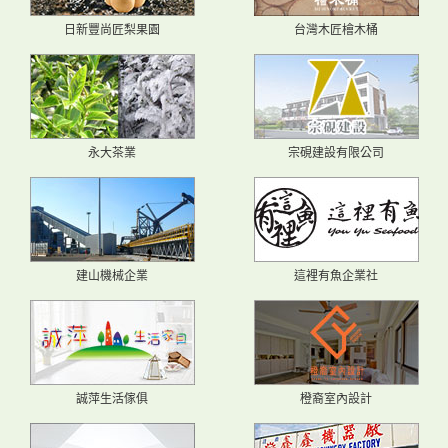
日新豐尚匠梨果園
台灣木匠檜木桶
永大茶業
宗硯建設有限公司
建山機械企業
這裡有魚企業社
誠萍生活傢俱
橙裔室內設計