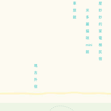
車
屋
旅
米
妙
館
多
妙
麗
的
貓
家
咪
電
mini
梯
館
民
宿
瑪
吉
外
宿