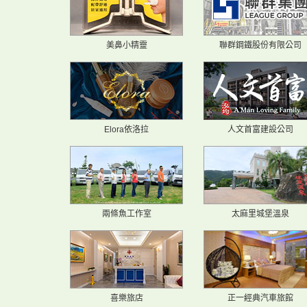
美鼻小精靈
聯群鋼鐵股份有限公司
Elora依洛拉
人文首富建設公司
兩條魚工作室
太麻里城堡溫泉
喜樂旅店
正一經典汽車旅館