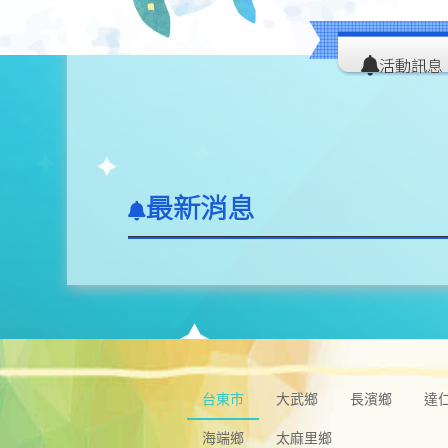
薦
景點快搜
在地美食
包車租車
活動訊息
最新消息
台東市
大武鄉
長濱鄉
達
海端鄉
太麻里鄉