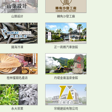
山築設計
轉角沙發工廠
國海冷凍
正一商務汽車旅館
桂林蜜餞名產店
丹堤金崙溫泉會館
永大茶業
宗硯建設有限公司