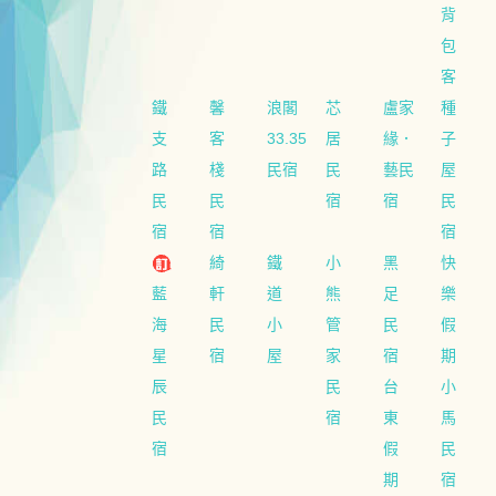
背
包
客
鐵
馨
浪閣
芯
盧家
種
支
客
33.35
居
緣．
子
路
棧
民宿
民
藝民
屋
民
民
宿
宿
民
宿
宿
宿
綺
鐵
小
黑
快
藍
軒
道
熊
足
樂
海
民
小
管
民
假
星
宿
屋
家
宿
期
辰
民
台
小
民
宿
東
馬
宿
假
民
期
宿