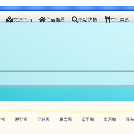
交通指南
住宿推薦
景點快搜
在地美食
仁鄉
鹿野鄉
金峰鄉
卑南鄉
延平鄉
東河鄉
綠島