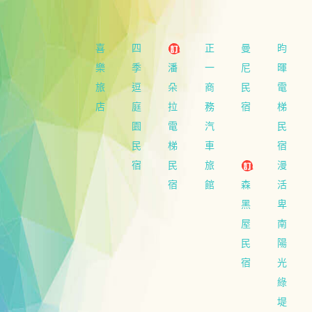
喜
四
正
曼
昀
樂
季
潘
一
尼
暉
旅
逗
朵
商
民
電
店
庭
拉
務
宿
梯
園
電
汽
民
民
梯
車
宿
宿
民
旅
漫
宿
館
森
活
黑
卑
屋
南
民
陽
宿
光
綠
堤