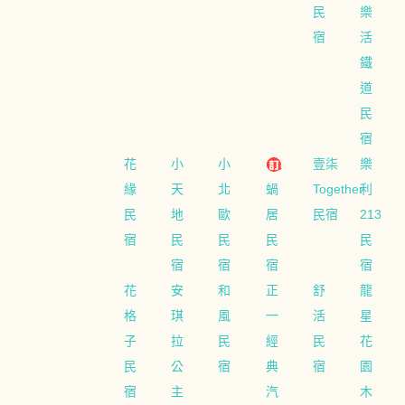
民
樂
宿
活
鐵
道
民
宿
花
小
小
壹柒
樂
緣
天
北
蝸
Together
利
民
地
歐
居
民宿
213
宿
民
民
民
民
宿
宿
宿
宿
花
安
和
正
舒
龍
格
琪
風
一
活
星
子
拉
民
經
民
花
民
公
宿
典
宿
園
宿
主
汽
木