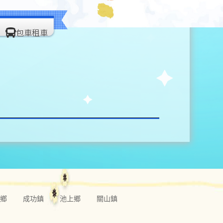
包車租車
活動訊息
交通指南
住宿推薦
鄉
成功鎮
池上鄉
關山鎮